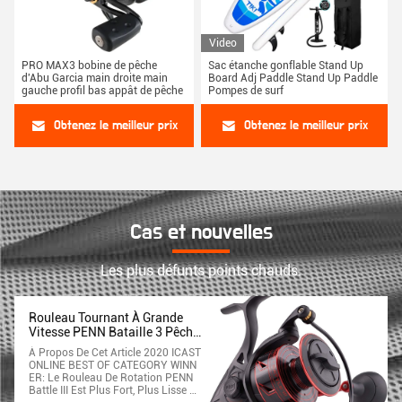
Video
PRO MAX3 bobine de pêche
Sac étanche gonflable Stand Up
d'Abu Garcia main droite main
Board Adj Paddle Stand Up Paddle
gauche profil bas appât de pêche
Pompes de surf
Obtenez le meilleur prix
Obtenez le meilleur prix
Cas et nouvelles
Les plus défunts points chauds.
Rouleau Tournant À Grande
Vitesse PENN Bataille 3 Pêche
À Grande Vitesse
À Propos De Cet Article 2020 ICAST
ONLINE BEST OF CATEGORY WINN
ER: Le Rouleau De Rotation PENN
Battle III Est Plus Fort, Plus Lisse Et