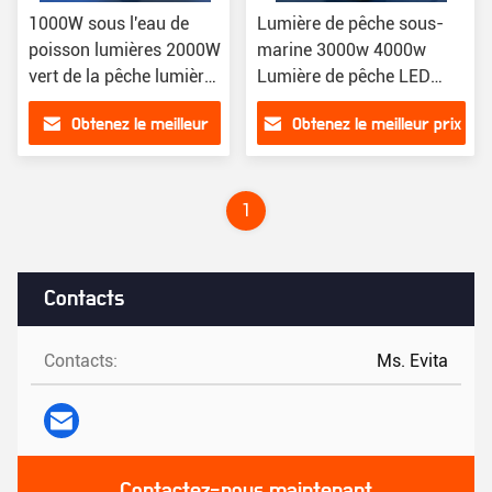
1000W sous l'eau de
Lumière de pêche sous-
poisson lumières 2000W
marine 3000w 4000w
vert de la pêche lumière
Lumière de pêche LED
sous-marine bateau
verte Bateau sous-marin
Obtenez le meilleur
Obtenez le meilleur prix
pêche
dans l'océan
prix
1
Contacts
Contacts:
Ms. Evita
Contactez-nous maintenant