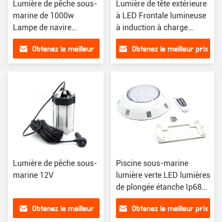
Lumière de pêche sous-
Lumière de tête extérieure
marine de 1000w
à LED Frontale lumineuse
Lampe de navire
à induction à charge
Lumière verte pour le
Zoom Head Torch Light
Obtenez le meilleur
Obtenez le meilleur prix
calmar de pêche attire
des lumières
prix
Lumière de pêche sous-
Piscine sous-marine
marine 12V
lumière verte LED lumières
de plongée étanche Ip68
LED lumières de pêche
Obtenez le meilleur
Obtenez le meilleur prix