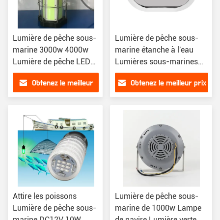
Lumière de pêche sous-
Lumière de pêche sous-
marine 3000w 4000w
marine étanche à l'eau
Lumière de pêche LED
Lumières sous-marines
verte Bateau sous-
LED pour bateaux Yacht
Obtenez le meilleur
Obtenez le meilleur prix
marin dans l'océan
prix
Attire les poissons
Lumière de pêche sous-
Lumière de pêche sous-
marine de 1000w Lampe
marine DC12V 10W
de navire Lumière verte