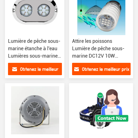
Lumière de pêche sous-
Attire les poissons
marine étanche à l'eau
Lumière de pêche sous-
Lumières sous-marines
marine DC12V 10W
LED pour bateaux Yacht
Lumière de pêche LED
Obtenez le meilleur
Obtenez le meilleur prix
Lumière de nuit de pêche
prix