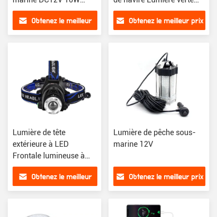
Lumière de pêche LED
pour le calmar de pêche
Obtenez le meilleur
Obtenez le meilleur prix
Lumière de nuit de
attire des lumières
pêche
prix
Lumière de tête
Lumière de pêche sous-
extérieure à LED
marine 12V
Frontale lumineuse à
induction à charge
Obtenez le meilleur
Obtenez le meilleur prix
Zoom Head Torch Light
prix