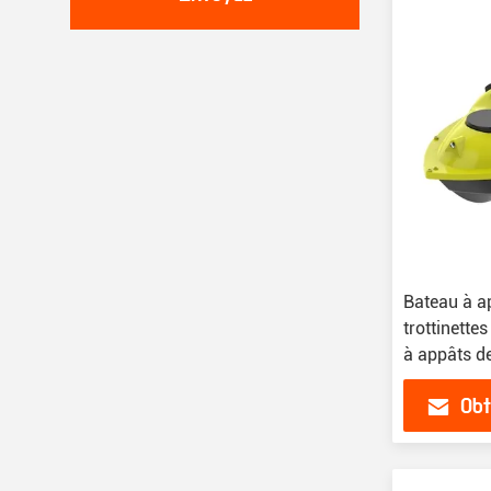
Bateau à a
trottinett
à appâts d
Obt