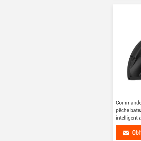
Commande à
pêche bate
intelligent
deux mote
Obt