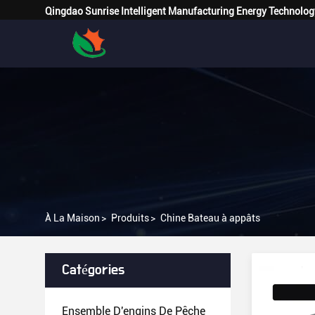
Qingdao Sunrise Intelligent Manufacturing Energy Technolog
À La Maison
>
Produits
>
Chine Bateau à appâts
Catégories
Ensemble D'engins De Pêche