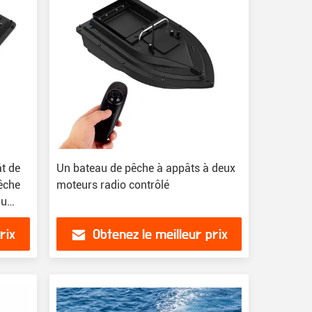
t de
Un bateau de pêche à appâts à deux
êche
moteurs radio contrôlé
au
rix
Obtenez le meilleur prix