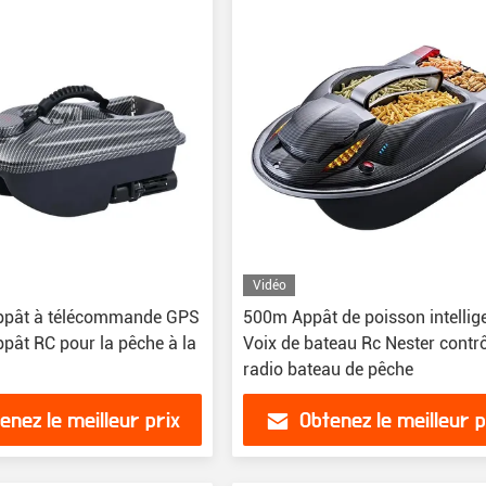
Vidéo
ppât à télécommande GPS
500m Appât de poisson intellig
pât RC pour la pêche à la
Voix de bateau Rc Nester contr
radio bateau de pêche
enez le meilleur prix
Obtenez le meilleur p