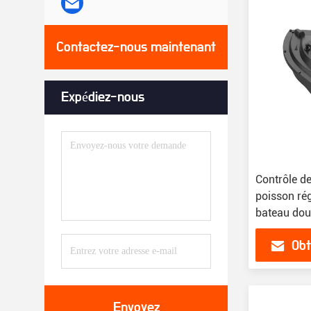
Contactez-nous maintenant
Expédiez-nous
Contrôle de
poisson ré
bateau doub
Obt
Envoyez