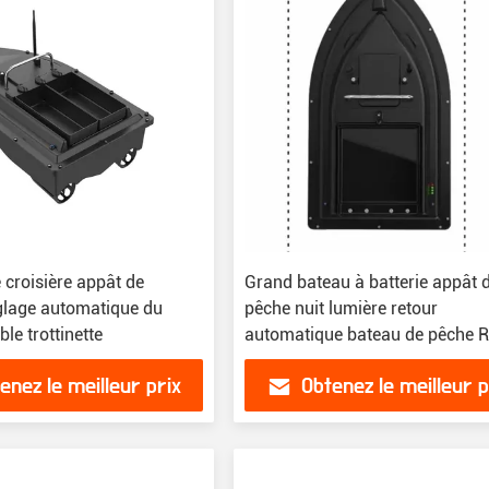
 croisière appât de
Grand bateau à batterie appât 
glage automatique du
pêche nuit lumière retour
le trottinette
automatique bateau de pêche 
enez le meilleur prix
Obtenez le meilleur p