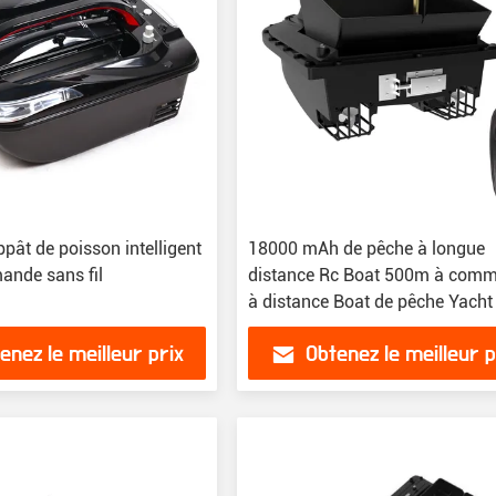
pât de poisson intelligent
18000 mAh de pêche à longue
ande sans fil
distance Rc Boat 500m à com
à distance Boat de pêche Yacht
double bac
enez le meilleur prix
Obtenez le meilleur p