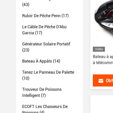
(43)
Ruloir De Pêche Penn
(17)
Le Câble De Pêche D'Abu
Garcia
(17)
Générateur Solaire Portatif
Vidéo
(23)
Bateau à ap
Bateau À Appâts
(14)
à télécomm
Tenez Le Panneau De Palette
(10)
Obt
Trouveur De Poissons
Intelligent
(7)
ECOFT Les Chasseurs De
Poissons
(4)