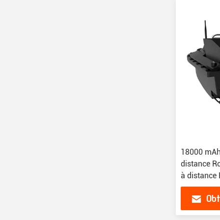
18000 mAh 
distance 
à distance
double bac
Obt