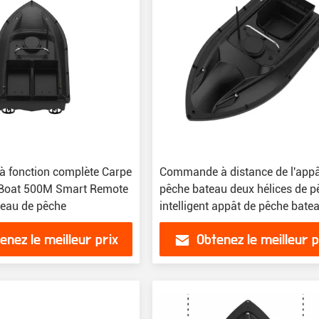
 à fonction complète Carpe
Commande à distance de l'appâ
 Boat 500M Smart Remote
pêche bateau deux hélices de p
teau de pêche
intelligent appât de pêche bate
deux moteurs
enez le meilleur prix
Obtenez le meilleur p