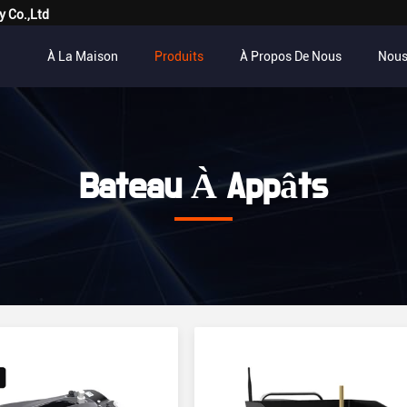
y Co.,Ltd
À La Maison
Produits
À Propos De Nous
Nous
Bateau À Appâts