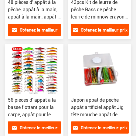
48 pièces d' appât à la
43pcs Kit de leurre de
pêche, appât à la main,
pêche Bass de pêche
appât à la main, appât à
leurre de minnow crayon
la main.
dur leurre de pêche de
Obtenez le meilleur
Obtenez le meilleur prix
carpe flottante
prix
56 pièces d' appât à la
Japon appât de pêche
basse flottant pour la
appât artificiel appât Jig
carpe, appât pour le
tête mouche appât de
poisson
pêche en caoutchouc
Obtenez le meilleur
Obtenez le meilleur prix