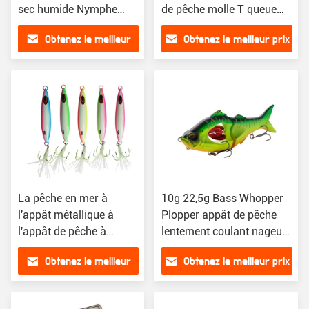
sec humide Nymphe
de pêche molle T queue
Streamers Voler Kit
Paddle Crappie Shad
Obtenez le meilleur
Obtenez le meilleur prix
d'appât de pêche
prix
La pêche en mer à
10g 22,5g Bass Whopper
l'appât métallique à
Plopper appât de pêche
l'appât de pêche à
lentement coulant nageur
l'appât de pêche
hélice réaliste
Obtenez le meilleur
Obtenez le meilleur prix
artificielle
prix