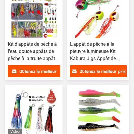
Kit d'appâts de pêche à
L'appât de pêche à la
l'eau douce appâts de
pieuvre lumineuse Kit
pêche à la truite appâts
Kabura Jigs Appât de
de pêche au saumon
pêche à l'eau salée
Obtenez le meilleur
Obtenez le meilleur prix
accessoires de pêche
prix
Vidéo