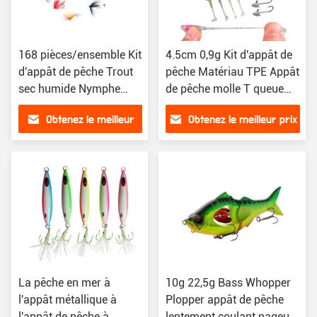
168 pièces/ensemble Kit
4.5cm 0,9g Kit d'appât de
d'appât de pêche Trout
pêche Matériau TPE Appât
sec humide Nymphe
de pêche molle T queue
Streamers Voler Kit
Paddle Crappie Shad
Obtenez le meilleur
Obtenez le meilleur prix
d'appât de pêche
prix
La pêche en mer à
10g 22,5g Bass Whopper
l'appât métallique à
Plopper appât de pêche
l'appât de pêche à
lentement coulant nageur