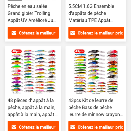
Pêche en eau salée
5.5CM 1.6G Ensemble
Grand gibier Trolling
d'appâts de pêche
Appât UV Amélioré Jupe
Matériau TPE Appât
de pieuvre Appât
souple Paddle Ensemble
Obtenez le meilleur
Obtenez le meilleur prix
d'appâts de pêche
prix
48 pièces d' appât à la
43pcs Kit de leurre de
pêche, appât à la main,
pêche Bass de pêche
appât à la main, appât à
leurre de minnow crayon
la main.
dur leurre de pêche de
Obtenez le meilleur
Obtenez le meilleur prix
carpe flottante