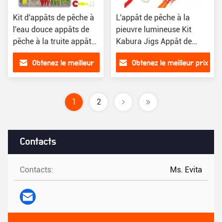
Kit d'appâts de pêche à
L'appât de pêche à la
l'eau douce appâts de
pieuvre lumineuse Kit
pêche à la truite appâts
Kabura Jigs Appât de
de pêche au saumon
pêche à l'eau salée
Obtenez le meilleur
Obtenez le meilleur prix
accessoires de pêche
prix
1
2
Contacts
Contacts:
Ms. Evita