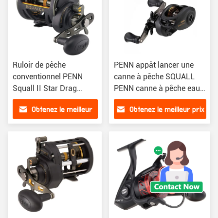
Ruloir de pêche
PENN appât lancer une
conventionnel PENN
canne à pêche SQUALL
Squall II Star Drag
PENN canne à pêche eau
Ruloir de pêche
salée bobine de pêche
Obtenez le meilleur
Obtenez le meilleur prix
prix