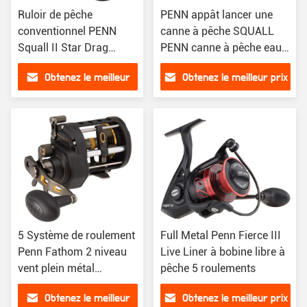
Ruloir de pêche
PENN appât lancer une
conventionnel PENN
canne à pêche SQUALL
Squall II Star Drag
PENN canne à pêche eau
Ruloir de pêche
salée bobine de pêche
Obtenez le meilleur
Obtenez le meilleur prix
prix
5 Système de roulement
Full Metal Penn Fierce III
Penn Fathom 2 niveau
Live Liner à bobine libre à
vent plein métal
pêche 5 roulements
5.5Réduction de l'effort
Obtenez le meilleur
Obtenez le meilleur prix
de pêche