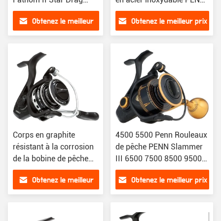
Baitcaster
Battle III
Obtenez le meilleur
Obtenez le meilleur prix
prix
Corps en graphite
4500 5500 Penn Rouleaux
résistant à la corrosion
de pêche PENN Slammer
de la bobine de pêche
III 6500 7500 8500 9500
légère Nearshore Penn
Rouleaux de pêche à la
Obtenez le meilleur
Obtenez le meilleur prix
Pursuit IV
broche
prix