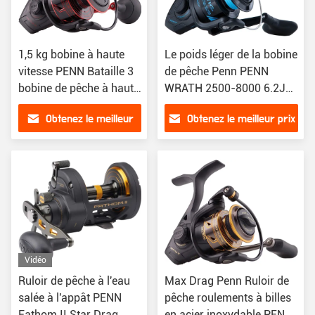
1,5 kg bobine à haute
Le poids léger de la bobine
vitesse PENN Bataille 3
de pêche Penn PENN
bobine de pêche à haute
WRATH 2500-8000 6.2Je
vitesse
vous en prie.6Je vous en
Obtenez le meilleur
Obtenez le meilleur prix
prie.31 3BB Spinage
prix
Vidéo
Ruloir de pêche à l'eau
Max Drag Penn Ruloir de
salée à l'appât PENN
pêche roulements à billes
Fathom II Star Drag
en acier inoxydable PENN