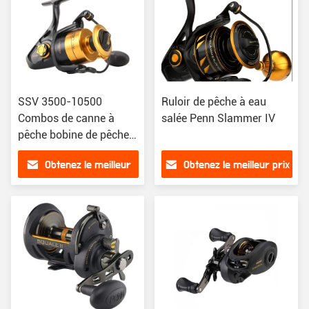
SSV 3500-10500
Ruloir de pêche à eau
Combos de canne à
salée Penn Slammer IV
pêche bobine de pêche
tournante 5+1BB Corps
Obtenez le meilleur
Obtenez le meilleur prix
en métal complet
prix