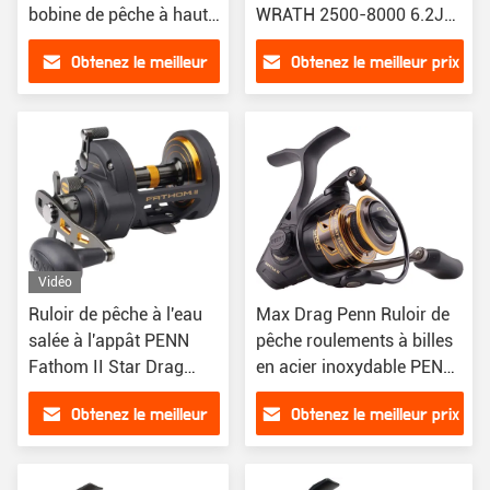
bobine de pêche à haute
WRATH 2500-8000 6.2Je
vitesse
vous en prie.6Je vous en
Obtenez le meilleur
Obtenez le meilleur prix
prie.31 3BB Spinage
prix
Vidéo
Ruloir de pêche à l'eau
Max Drag Penn Ruloir de
salée à l'appât PENN
pêche roulements à billes
Fathom II Star Drag
en acier inoxydable PENN
Baitcaster
Battle III
Obtenez le meilleur
Obtenez le meilleur prix
prix