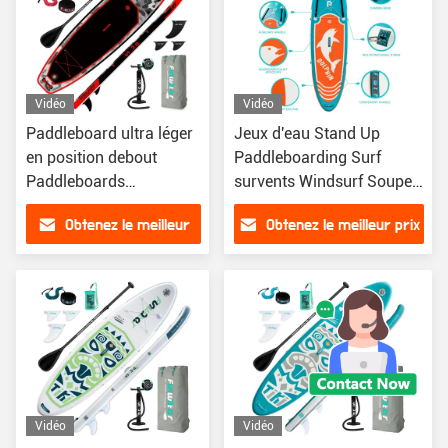
Vidéo
Vidéo
Paddleboard ultra léger
Jeux d'eau Stand Up
en position debout
Paddleboarding Surf
Paddleboards
survents Windsurf Soupe
gonflables avec
gonflable Stand Up Paddle
Obtenez le meilleur
Obtenez le meilleur prix
accessoires ISUP
prix
Vidéo
Vidéo