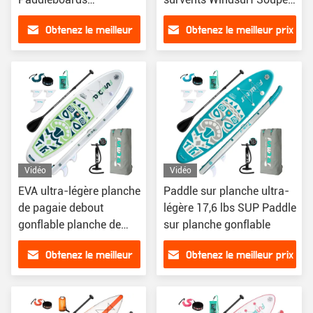
gonflables avec
gonflable Stand Up Paddle
Obtenez le meilleur
Obtenez le meilleur prix
accessoires ISUP
prix
Vidéo
Vidéo
EVA ultra-légère planche
Paddle sur planche ultra-
de pagaie debout
légère 17,6 lbs SUP Paddle
gonflable planche de
sur planche gonflable
pagaie debout pour tous
Obtenez le meilleur
Obtenez le meilleur prix
les niveaux de
compétence
prix