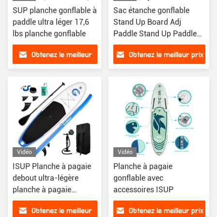
SUP planche gonflable à
Sac étanche gonflable
paddle ultra léger 17,6
Stand Up Board Adj
lbs planche gonflable
Paddle Stand Up Paddle
Pompes de surf
Obtenez le meilleur
Obtenez le meilleur prix
prix
Vidéo
Vidéo
ISUP Planche à pagaie
Planche à pagaie
debout ultra-légère
gonflable avec
planche à pagaie
accessoires ISUP
gonflable
Obtenez le meilleur
Obtenez le meilleur prix