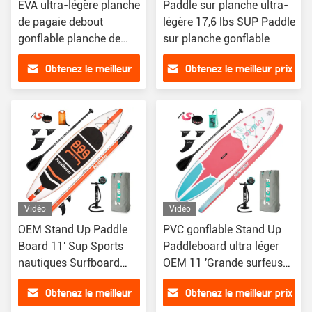
EVA ultra-légère planche
Paddle sur planche ultra-
de pagaie debout
légère 17,6 lbs SUP Paddle
gonflable planche de
sur planche gonflable
pagaie debout pour tous
Obtenez le meilleur
Obtenez le meilleur prix
les niveaux de
compétence
prix
Vidéo
Vidéo
OEM Stand Up Paddle
PVC gonflable Stand Up
Board 11' Sup Sports
Paddleboard ultra léger
nautiques Surfboard
OEM 11 'Grande surfeuse
Paddle Board Jeu d'eau
gonflable
Obtenez le meilleur
Obtenez le meilleur prix
Surf