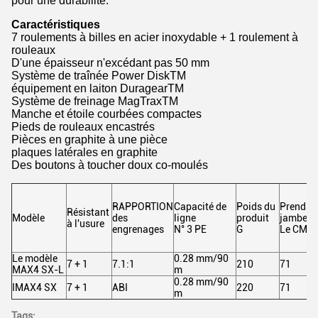
pour une durabilité.
Caractéristiques
7 roulements à billes en acier inoxydable + 1 roulement à
rouleaux
D'une épaisseur n'excédant pas 50 mm
Système de traînée Power DiskTM
équipement en laiton DuragearTM
Système de freinage MagTraxTM
Manche et étoile courbées compactes
Pieds de rouleaux encastrés
Pièces en graphite à une pièce
plaques latérales en graphite
Des boutons à toucher doux co-moulés
RAPPORTION
Capacité de
Poids du
Prends t
Résistant
Modèle
des
ligne
produit
jambe
à l'usure
engrenages
N° 3 PE
G
Le CM
Le modèle
0.28 mm/90
7 + 1
7.1:1
210
71
MAX4 SX-L
m
0.28 mm/90
IMAX4 SX
7 + 1
ABI
220
71
m
Tags: