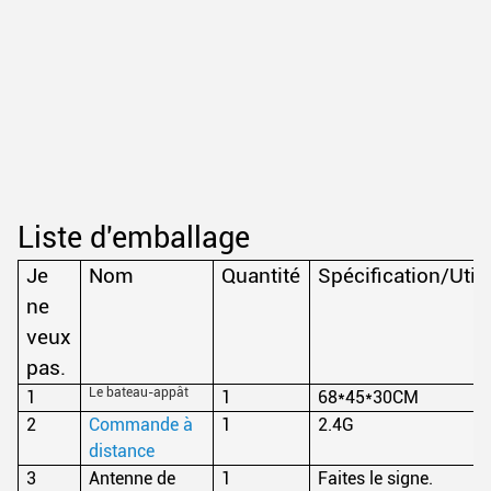
Liste d'emballage
Je
Nom
Quantité
Spécification/Utili
ne
veux
pas.
Le bateau-appât
1
1
68*45*30CM
2
Commande à
1
2.4G
distance
3
Antenne de
1
Faites le signe.