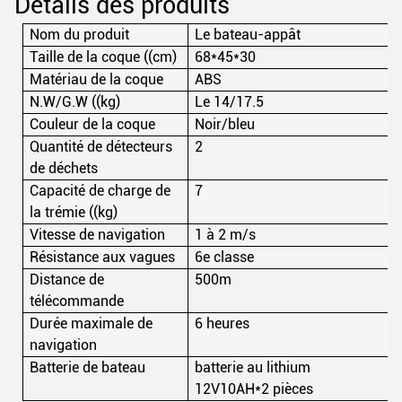
Détails des produits
Nom du produit
Le bateau-appât
Taille de la coque ((cm)
68*45*30
Matériau de la coque
ABS
N.W/G.W ((kg)
Le 14/17.5
Couleur de la coque
Noir/bleu
Quantité de détecteurs
2
de déchets
Capacité de charge de
7
la trémie ((kg)
Vitesse de navigation
1 à 2 m/s
Résistance aux vagues
6e classe
Distance de
500m
télécommande
Durée maximale de
6 heures
navigation
Batterie de bateau
batterie au lithium
12V10AH*2 pièces