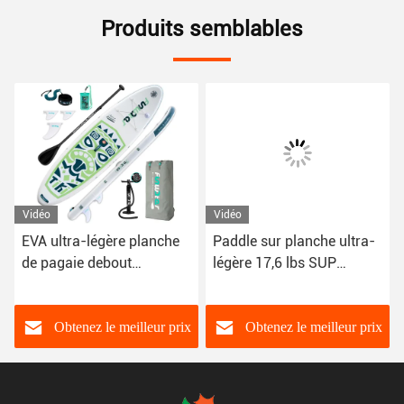
Produits semblables
Vidéo
Vidéo
EVA ultra-légère planche
Paddle sur planche ultra-
de pagaie debout
légère 17,6 lbs SUP
gonflable planche de
Paddle sur planche
pagaie debout pour tous
gonflable
les niveaux de
Obtenez le meilleur prix
Obtenez le meilleur prix
compétence