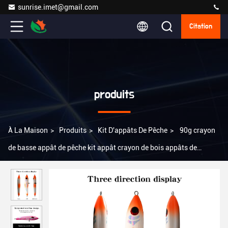
sunrise.imet@gmail.com
Citation
produits
À La Maison
>
Produits
>
Kit D'appâts De Pêche
>
90g crayon
de basse appât de pêche kit appât crayon de bois appâts de
trolling appât flottant