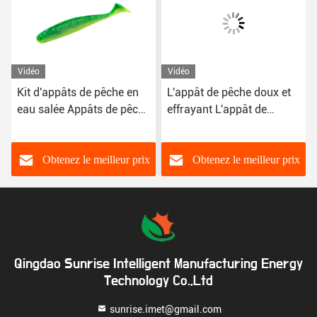
Vidéo
Vidéo
Kit d'appâts de pêche en
L'appât de pêche doux et
eau salée Appâts de pêche
effrayant L'appât de
en plastique Appâts de
crevettes en caoutchouc
pêche d'eau douce Appâts
de pêche à la baleine
Obtenez le meilleur prix
Obtenez le meilleur prix
Appâts de pêche à la
pagaie Appâts de pêche à
la queue
Qingdao Sunrise Intelligent Manufacturing Energy
Technology Co.,Ltd
sunrise.imet@gmail.com