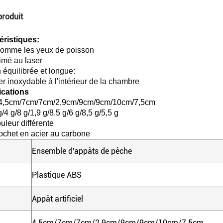
produit
éristiques:
comme les yeux de poisson
imé au laser
équilibrée et longue:
r inoxydable à l'intérieur de la chambre
ications
 4,5cm/7cm/7cm/2,9cm/9cm/9cm/10cm/7,5cm
/4 g/8 g/1,9 g/8,5 g/6 g/8,5 g/5,5 g
uleur différente
ochet en acier au carbone
Ensemble d'appâts de pêche
Plastique ABS
Appât artificiel
4.5cm/7cm/7cm/2.9cm/9cm/9cm/10cm/7.5cm