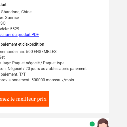
duit
e: Shandong, Chine
e: Sunrise
 ISO
dèle: 5529
ochure du produit PDF
 paiement et d'expédition
 commande min: 500 ENSEMBLES
Set
allage: Paquet négocié / Paquet type
ison: Négocié / 20 jours ouvrables après paiement
 paiement: T/T
pprovisionnement: 500000 morceaux/mois
nez le meilleur prix