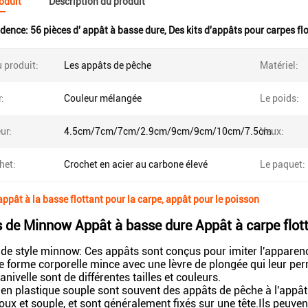
roduit
Description du produit
idence:
56 pièces d' appât à basse dure
,
Des kits d'appâts pour carpes fl
 produit:
Les appâts de pêche
Matériel:
:
Couleur mélangée
Le poids:
ur:
4.5cm/7cm/7cm/2.9cm/9cm/9cm/10cm/7.5cm
Yeux:
het:
Crochet en acier au carbone élevé
Le paquet:
appât à la basse flottant pour la carpe, appât pour le poisson
s de Minnow Appât à basse dure Appât à carpe flott
de style minnow: Ces appâts sont conçus pour imiter l'apparence
 forme corporelle mince avec une lèvre de plongée qui leur pe
nivelle sont de différentes tailles et couleurs.
en plastique souple sont souvent des appâts de pêche à l'appât d'a
oux et souple, et sont généralement fixés sur une tête.Ils peuve