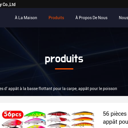
y Co.,Ltd
À La Maison
Produits
À Propos De Nous
Nous
produits
es d' appât à la basse flottant pour la carpe, appât pour le poisson
56 pièces 
appât pou