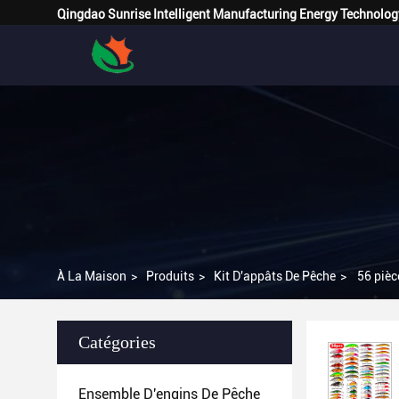
Qingdao Sunrise Intelligent Manufacturing Energy Technolog
À La Maison
>
Produits
>
Kit D'appâts De Pêche
>
56 pièc
Catégories
Ensemble D'engins De Pêche