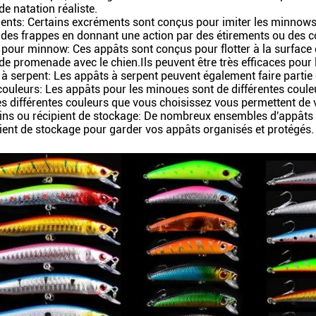
de natation réaliste.
nts: Certains excréments sont conçus pour imiter les minnows et
des frappes en donnant une action par des étirements ou des co
pour minnow: Ces appâts sont conçus pour flotter à la surface d
de promenade avec le chien.Ils peuvent être très efficaces pour 
à serpent: Les appâts à serpent peuvent également faire parti
couleurs: Les appâts pour les minoues sont de différentes couleu
s différentes couleurs que vous choisissez vous permettent de 
gins ou récipient de stockage: De nombreux ensembles d'appâts
ient de stockage pour garder vos appâts organisés et protégés.