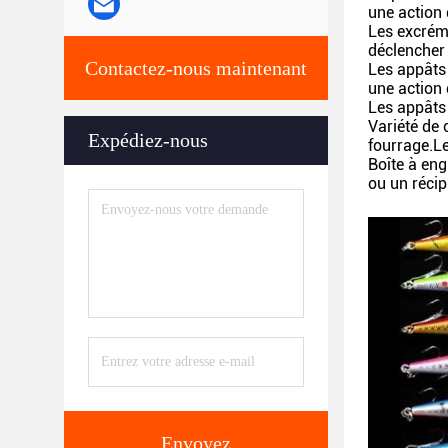
une action 
Les excréme
déclencher 
Contactez-nous maintenant
Les appâts 
une action 
Les appâts 
Variété de 
Expédiez-nous
fourrage.Le
Boîte à en
ou un récip
Envoyez