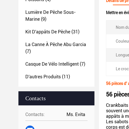
Détails de p
Lumière De Pêche Sous-
Mettre en év
Marine
(9)
Nom du
Kit D'appâts De Pêche
(31)
Couleur
La Canne À Pêche Abu Garcia
(7)
Longue
Casque De Vélo Intelligent
(7)
Le croc
D'autres Produits
(11)
56 pièces d' 
56 pièce
Contacts
Crankbaits 
souvent une
Contacts:
Ms. Evita
appâts à ma
Les sabots 
corps est d