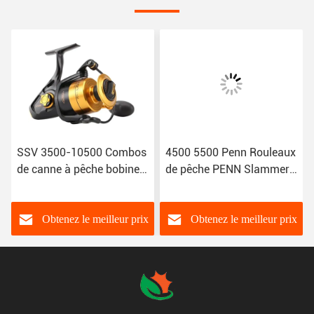
SSV 3500-10500 Combos
4500 5500 Penn Rouleaux
de canne à pêche bobine
de pêche PENN Slammer
de pêche tournante 5+1BB
III 6500 7500 8500 9500
Corps en métal complet
Rouleaux de pêche à la
broche
Obtenez le meilleur prix
Obtenez le meilleur prix