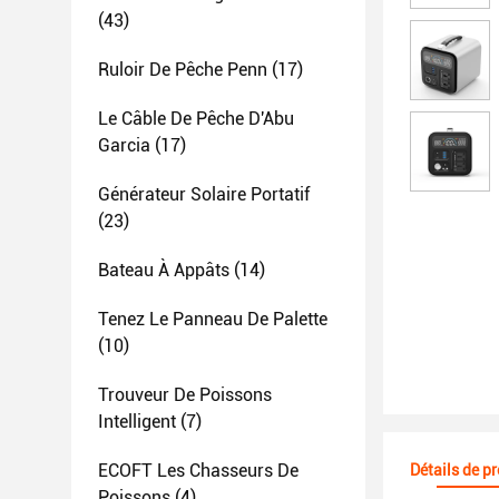
(43)
Ruloir De Pêche Penn
(17)
Le Câble De Pêche D'Abu
Garcia
(17)
Générateur Solaire Portatif
(23)
Bateau À Appâts
(14)
Tenez Le Panneau De Palette
(10)
Trouveur De Poissons
Intelligent
(7)
ECOFT Les Chasseurs De
Détails de p
Poissons
(4)