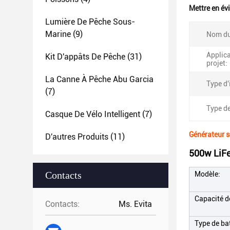
Mettre en év
Lumière De Pêche Sous-
Marine
(9)
Nom du
Applica
Kit D'appâts De Pêche
(31)
projet:
La Canne À Pêche Abu Garcia
Type d'
(7)
Type de
Casque De Vélo Intelligent
(7)
Générateur s
D'autres Produits
(11)
500w LiFe
Contacts
Modèle:
Capacité de
Contacts:
Ms. Evita
Type de bat