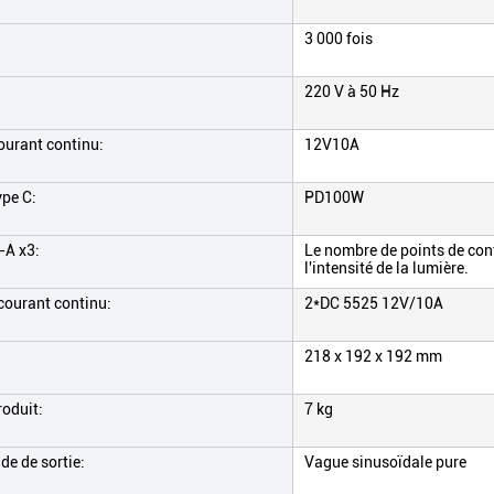
3 000 fois
220 V à 50 Hz
ourant continu:
12V10A
ype C:
PD100W
-A x3:
Le nombre de points de cont
l'intensité de la lumière.
courant continu:
2*DC 5525 12V/10A
218 x 192 x 192 mm
roduit:
7 kg
de de sortie:
Vague sinusoïdale pure