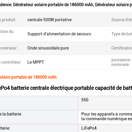
idence:
Générateur solaire portable de 186000 mAh
,
Générateur solaire 
 produit:
centrale 500W portative
Source d'én
tion du
Support d'alimentation de secours
Type de bat
inverseur:
Onde sinusoïdale pure
Certificati
puissance
 contrôleur:
Le MPPT
nominale:
olaire portable de 186000 mAh
Po4 batterie centrale électrique portable capacité de b
550
 la batterie
Pour les appareils à comman
la commande numérique est
terie:
LiFePo4