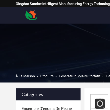
Qingdao Sunrise Intelligent Manufacturing Energy Technolog
À La Maison
>
Produits
>
Générateur Solaire Portatif
>
Gé
Catégories
Ensemble D'engins De Pêche