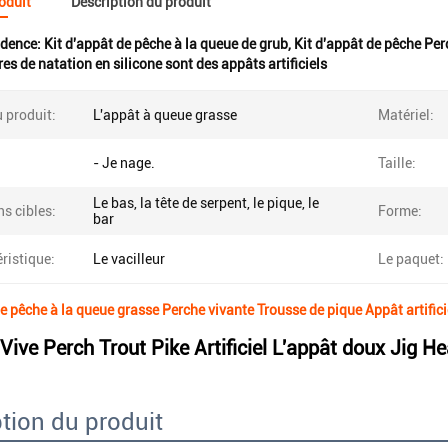
roduit
Description du produit
idence:
Kit d'appât de pêche à la queue de grub
,
Kit d'appât de pêche Per
es de natation en silicone sont des appâts artificiels
 produit:
L'appât à queue grasse
Matériel:
- Je nage.
Taille:
Le bas, la tête de serpent, le pique, le
s cibles:
Forme:
bar
ristique:
Le vacilleur
Le paquet:
de pêche à la queue grasse Perche vivante Trousse de pique Appât artific
 Vive Perch Trout Pike Artificiel L'appât doux Jig
tion du produit