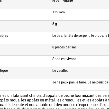
ns
le bain-marie
135 mm
8 g
cibles
Le bas, la tête de serpent, le pique, le 
8 pièces par sac
Shad est vivant
tique
Le vacilleur
n
Je ne peux pas le faire. Je ne peux pa
s un fabricant chinois d'appâts de pêche fournissant des ser
ppâts mous, les appâts en métal, les grenouilles et les appâts à f
ualité décente et nos appâts ont des années d'expérience d'exp