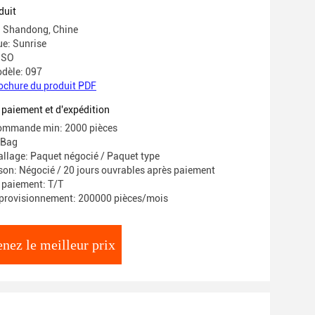
s en silicone
duit
e: Shandong, Chine
e: Sunrise
 ISO
dèle: 097
ochure du produit PDF
 paiement et d'expédition
commande min: 2000 pièces
/Bag
allage: Paquet négocié / Paquet type
ison: Négocié / 20 jours ouvrables après paiement
 paiement: T/T
pprovisionnement: 200000 pièces/mois
nez le meilleur prix