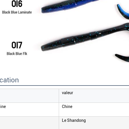
ication
valeur
gine
Chine
Le Shandong