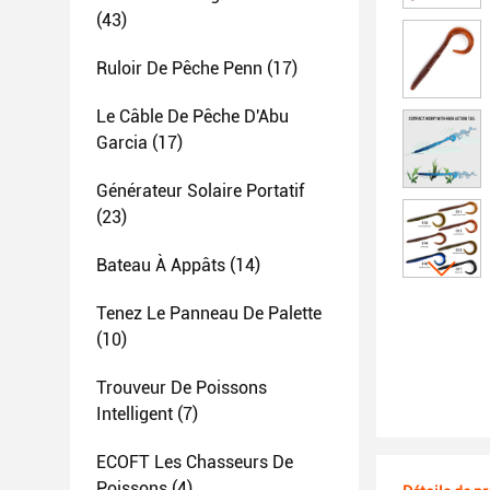
(43)
Ruloir De Pêche Penn
(17)
Le Câble De Pêche D'Abu
Garcia
(17)
Générateur Solaire Portatif
(23)
Bateau À Appâts
(14)
Tenez Le Panneau De Palette
(10)
Trouveur De Poissons
Intelligent
(7)
ECOFT Les Chasseurs De
Poissons
(4)