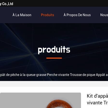
y Co.,Ltd
À La Maison
Produits
À Propos De Nous
Nous
produits
ppât de pêche à la queue grasse Perche vivante Trousse de pique Appât ar
Kit d'app
vivante Tr