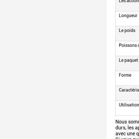
Les actio
Longueur
Le poids
Poissons 
Le paquet
Forme
Caractéris
Utilisatio
Nous somme
durs, les a
avec une q