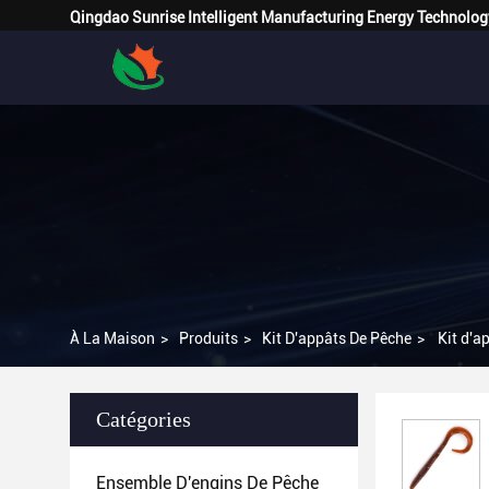
Qingdao Sunrise Intelligent Manufacturing Energy Technolog
À La Maison
>
Produits
>
Kit D'appâts De Pêche
>
Kit d'a
Catégories
Ensemble D'engins De Pêche