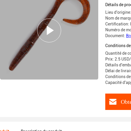
Baigneuse
Détails de pro
Lieu d'origin
Nom de marqu
Certification:
Numéro de mo
Document:
Br
Conditions de
Quantité de 
Prix: 2.5 USD
Détails d'emb
Délai de livra
Conditions de
Capacité d'a
Obte