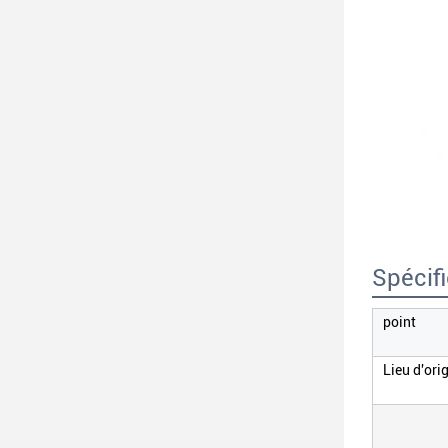
Spécif
point
Lieu d'ori