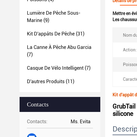
Détails de p
Lumière De Pêche Sous-
Mettre en év
Les chaussur
Marine
(9)
Kit D'appâts De Pêche
(31)
Nom du
La Canne À Pêche Abu Garcia
Action:
(7)
Poisson
Casque De Vélo Intelligent
(7)
Caracté
D'autres Produits
(11)
Kit d'appât 
Contacts
GrubTail
silicone
Contacts:
Ms. Evita
Descrip