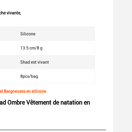
che vivante
,
Silicone
13.5 cm/8 g
Shad est vivant
8pcs/bag
iel Baigneuses en silicone
 Head Ombre Vêtement de natation en