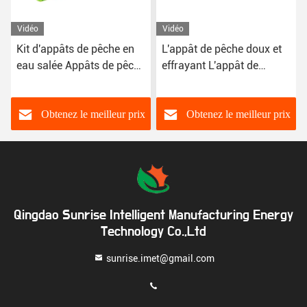
Vidéo
Vidéo
Kit d'appâts de pêche en
L'appât de pêche doux et
eau salée Appâts de pêche
effrayant L'appât de
en plastique Appâts de
crevettes en caoutchouc
pêche d'eau douce Appâts
de pêche à la baleine
Obtenez le meilleur prix
Obtenez le meilleur prix
Appâts de pêche à la
pagaie Appâts de pêche à
la queue
Qingdao Sunrise Intelligent Manufacturing Energy
Technology Co.,Ltd
sunrise.imet@gmail.com